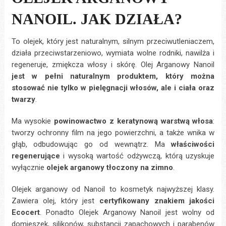
NANOIL. JAK DZIAŁA?
To olejek, który jest naturalnym, silnym przeciwutleniaczem,
działa przeciwstarzeniowo, wymiata wolne rodniki, nawilża i
regeneruje, zmiękcza włosy i skórę. Olej Arganowy Nanoil
jest w pełni naturalnym produktem, który można
stosować nie tylko w pielęgnacji włosów, ale i ciała oraz
twarzy
.
Ma wysokie
powinowactwo z keratynową warstwą włosa
:
tworzy ochronny film na jego powierzchni, a także wnika w
głąb, odbudowując go od wewnątrz. Ma
właściwości
regenerujące
i wysoką wartość odżywczą, którą uzyskuje
wyłącznie
olejek arganowy tłoczony na zimno
.
Olejek arganowy od Nanoil to kosmetyk najwyższej klasy.
Zawiera olej, który jest
certyfikowany znakiem jakości
Ecocert
. Ponadto Olejek Arganowy Nanoil jest wolny od
domieszek, silikonów, substancji zapachowych i parabenów