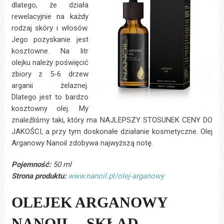
dlatego, że działa
rewelacyjnie na każdy
rodzaj skóry i włosów.
Jego pozyskanie jest
kosztowne. Na litr
olejku należy poświęcić
zbiory z 5-6 drzew
arganii żelaznej.
Dlatego jest to bardzo
kosztowny olej. My
znaleźliśmy taki, który ma NAJLEPSZY STOSUNEK CENY DO
JAKOŚCI, a przy tym doskonałe działanie kosmetyczne. Olej
Arganowy Nanoil zdobywa najwyższą notę.
Pojemność:
50 ml
Strona produktu:
www.nanoil.pl/olej-arganowy
OLEJEK ARGANOWY
NANOIL – SKŁAD