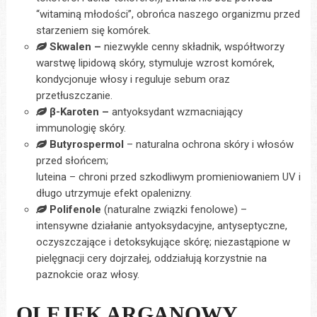
“witaminą młodości”, obrońca naszego organizmu przed
starzeniem się komórek.
Skwalen –
niezwykle cenny składnik, współtworzy
warstwę lipidową skóry, stymuluje wzrost komórek,
kondycjonuje włosy i reguluje sebum oraz
przetłuszczanie.
β-Karoten –
antyoksydant wzmacniający
immunologię skóry.
Butyrospermol
– naturalna ochrona skóry i włosów
przed słońcem;
luteina – chroni przed szkodliwym promieniowaniem UV i
długo utrzymuje efekt opalenizny.
Polifenole
(naturalne związki fenolowe) –
intensywne działanie antyoksydacyjne, antyseptyczne,
oczyszczające i detoksykujące skórę; niezastąpione w
pielęgnacji cery dojrzałej, oddziałują korzystnie na
paznokcie oraz włosy.
OLEJEK ARGANOWY