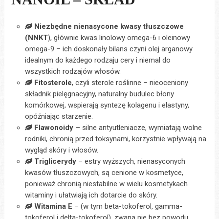
Niezbędne nienasycone kwasy tłuszczowe
(NNKT
), głównie kwas linolowy omega-6 i oleinowy
omega-9 – ich doskonały bilans czyni olej arganowy
idealnym do każdego rodzaju cery i niemal do
wszystkich rodzajów włosów.
Fitosterole
, czyli sterole roślinne – nieoceniony
składnik pielęgnacyjny, naturalny budulec błony
komórkowej, wspierają syntezę kolagenu i elastyny,
opóźniając starzenie.
Flawonoidy –
silne antyutleniacze, wymiatają wolne
rodniki, chronią przed toksynami, korzystnie wpływają na
wygląd skóry i włosów.
Triglicerydy
– estry wyższych, nienasyconych
kwasów tłuszczowych, są cenione w kosmetyce,
ponieważ chronią niestabilne w wielu kosmetykach
witaminy i ułatwiają ich dotarcie do skóry.
Witamina E
– (w tym beta-tokoferol, gamma-
tokoferol i delta-tokoferol), zwana nie bez powodu