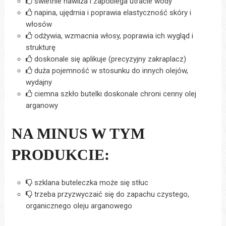
świetnie nawilża i zapobiega utracie wody
napina, ujędrnia i poprawia elastyczność skóry i
włosów
odżywia, wzmacnia włosy, poprawia ich wygląd i
strukturę
doskonale się aplikuje (precyzyjny zakraplacz)
duża pojemność w stosunku do innych olejów,
wydajny
ciemna szkło butelki doskonale chroni cenny olej
arganowy
NA MINUS W TYM
PRODUKCIE:
szklana buteleczka może się stłuc
trzeba przyzwyczaić się do zapachu czystego,
organicznego oleju arganowego