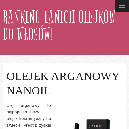
RANKING TANICH OLEJKÓW
DO WŁOSÓW!
OLEJEK ARGANOWY
NANOIL
Olej arganowy to
najpopularniejszy
olejek kosmetyczny na
świecie. Prestiż zyskał