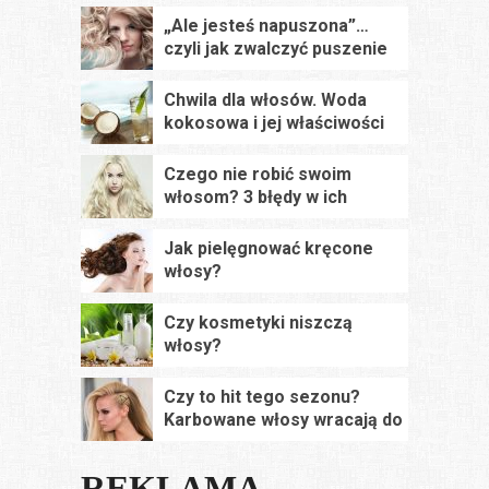
test
„Ale jesteś napuszona”…
czyli jak zwalczyć puszenie
się włosów
Chwila dla włosów. Woda
kokosowa i jej właściwości
Czego nie robić swoim
włosom? 3 błędy w ich
pielęgnacji
Jak pielęgnować kręcone
włosy?
Czy kosmetyki niszczą
włosy?
Czy to hit tego sezonu?
Karbowane włosy wracają do
łask
REKLAMA