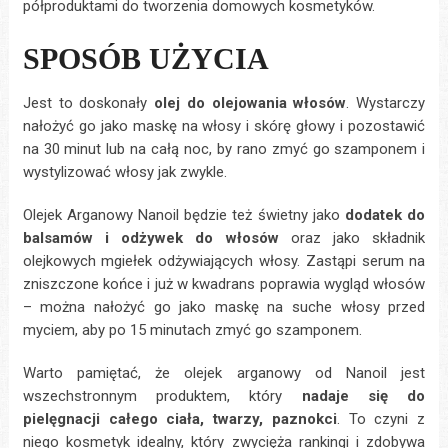
półproduktami do tworzenia domowych kosmetyków.
SPOSÓB UŻYCIA
Jest to doskonały
olej do olejowania włosów
. Wystarczy
nałożyć go jako maskę na włosy i skórę głowy i pozostawić
na 30 minut lub na całą noc, by rano zmyć go szamponem i
wystylizować włosy jak zwykle.
Olejek Arganowy Nanoil będzie też świetny jako
dodatek do
balsamów i odżywek do włosów
oraz jako składnik
olejkowych mgiełek odżywiających włosy. Zastąpi serum na
zniszczone końce i już w kwadrans poprawia wygląd włosów
– można nałożyć go jako maskę na suche włosy przed
myciem, aby po 15 minutach zmyć go szamponem.
Warto pamiętać, że olejek arganowy od Nanoil jest
wszechstronnym produktem, który
nadaje się do
pielęgnacji całego ciała, twarzy, paznokci
. To czyni z
niego kosmetyk idealny, który zwycięża rankingi i zdobywa