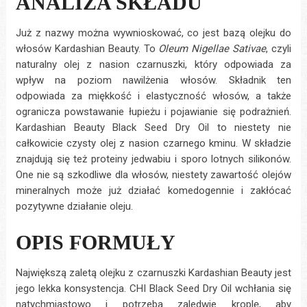
ANALIZA SKŁADU
Już z nazwy można wywnioskować, co jest bazą olejku do
włosów Kardashian Beauty. To
Oleum Nigellae Sativae
, czyli
naturalny olej z nasion czarnuszki, który odpowiada za
wpływ na poziom nawilżenia włosów. Składnik ten
odpowiada za miękkość i elastyczność włosów, a także
ogranicza powstawanie łupieżu i pojawianie się podrażnień.
Kardashian Beauty Black Seed Dry Oil to niestety nie
całkowicie czysty olej z nasion czarnego kminu. W składzie
znajdują się też proteiny jedwabiu i sporo lotnych silikonów.
One nie są szkodliwe dla włosów, niestety zawartość olejów
mineralnych może już działać komedogennie i zakłócać
pozytywne działanie oleju.
OPIS FORMUŁY
Największą zaletą olejku z czarnuszki Kardashian Beauty jest
jego lekka konsystencja. CHI Black Seed Dry Oil wchłania się
natychmiastowo i potrzeba zaledwie kroplę, aby