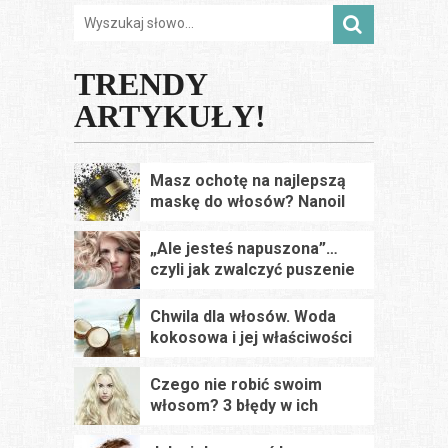
TRENDY
ARTYKUŁY!
Masz ochotę na najlepszą
maskę do włosów? Nanoil
Keratin Hair mask – opinie,
test
„Ale jesteś napuszona”…
czyli jak zwalczyć puszenie
się włosów
Chwila dla włosów. Woda
kokosowa i jej właściwości
Czego nie robić swoim
włosom? 3 błędy w ich
pielęgnacji